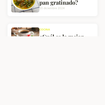
pan gratinado?
20 diciembre 2024
COCINA
¿Cuál es la mejor
receta para hacer
churros crujientes
con azúcar y canela?
20 diciembre 2024
DEPORTES
¿Cómo elegir el
zapato para correr
adecuado?