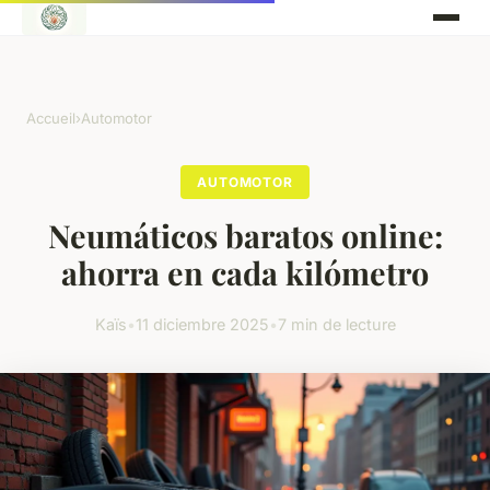
Accueil
›
Automotor
AUTOMOTOR
Neumáticos baratos online:
ahorra en cada kilómetro
Kaïs
•
11 diciembre 2025
•
7 min de lecture