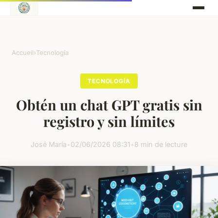
Accueil
›
Tecnología
TECNOLOGÍA
Obtén un chat GPT gratis sin
registro y sin límites
José María
•
02/06/2026 08:31
•
8 min de lecture