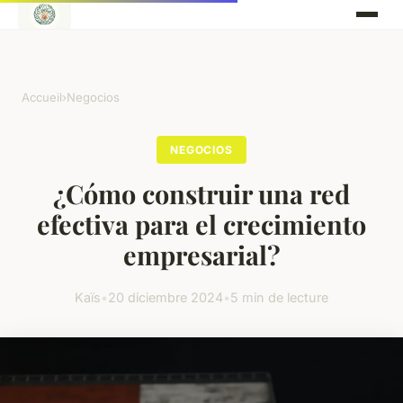
Accueil
›
Negocios
NEGOCIOS
¿Cómo construir una red
efectiva para el crecimiento
empresarial?
Kaïs
•
20 diciembre 2024
•
5 min de lecture